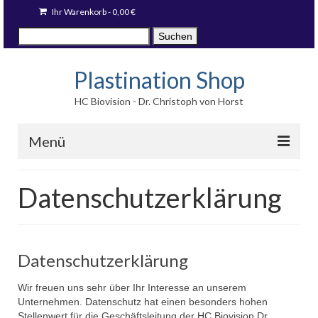
Ihr Warenkorb
-
0,00
€
Suche
Suchen
nach:
Plastination Shop
HC Biovision - Dr. Christoph von Horst
Menü
Techniken
Datenschutzerklärung
Fotodrucke
Stücke auf Lager
Datenschutzerklärung
Blog
Wir freuen uns sehr über Ihr Interesse an unserem
Sprache:
Unternehmen. Datenschutz hat einen besonders hohen
Stellenwert für die Geschäftsleitung der HC Biovision Dr.