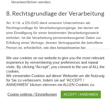
Verantwortlichen wenden.
8. Rechtsgrundlage der Verarbeitung
Art. 6 I lit. a DS-GVO dient unserem Unternehmen als
Rechtsgrundlage für Verarbeitungsvorgänge, bei denen wir
eine Einwilligung für einen bestimmten Verarbeitungszweck
einholen. Ist die Verarbeitung personenbezogener Daten zur
Erfüllung eines Vertrags, dessen Vertragspartei die betroffene
Person ist, erforderlich, wie dies beispielsweise bei
Verarbeitungsvorgängen der Fall ist, die für eine Lieferung von
Waren oder die Erbringung einer sonstigen Leistung oder
We use cookies on our website to give you the most relevant
Gegenleistung notwendig sind, so beruht die Verarbeitung auf
experience by remembering your preferences and repeat
visits. By clicking “Accept”, you consent to the use of ALL the
Art. 6 I lit. b DS-GVO. Gleiches gilt für solche
cookies.
Verarbeitungsvorgänge die zur Durchführung vorvertraglicher
Wir verwenden Cookies auf dieser Webseite um die Nutzung
Maßnahmen erforderlich sind, etwa in Fällen von Anfragen zur
für Sie zu verbessern. Indem sie auf "ACCEPT /
unseren Produkten oder Leistungen. Unterliegt unser
ANNEHMEN" klicken stimmen sie ALLEN Cookies zu.
Unternehmen einer rechtlichen Verpflichtung durch welche
eine Verarbeitung von personenbezogenen Daten erforderlich
Cookie settings / Einstellungen
ACCEPT / ANNEHMEN
wird, wie beispielsweise zur Erfüllung steuerlicher Pflichten, so
basiert die Verarbeitung auf Art. 6 I lit. c DS-GVO. In seltenen
Fällen könnte die Verarbeitung von personenbezogenen Daten