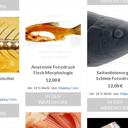
WARENKOR
RB
Anatomie Fotodruck
Fisch Morphologie
Seitenlinienor
pischer
Schleie Fotodr
12,00
€
12,00
€
inkl. 19 % MwSt.
plus
Shipping Costs
inkl. 19 % MwSt.
plus
Shipp
IN DEN
ipping Costs
WARENKORB
IN DEN
WARENKOR
RB