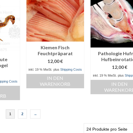
Kiemen Fisch
Feuchtpräparat
Pathologie Huf
ute
Hufbeinrotati
12,00
€
ogel
12,00
€
inkl. 19 % MwSt.
plus
Shipping Costs
inkl. 19 % MwSt.
plus
Shipp
IN DEN
ipping Costs
WARENKORB
IN DEN
WARENKOR
RB
1
2
→