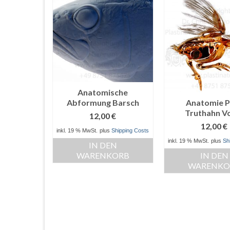
Anatomische
Abformung Barsch
Anatomie P
Truthahn V
12,00
€
12,00
€
inkl. 19 % MwSt.
plus
Shipping Costs
inkl. 19 % MwSt.
plus
Sh
IN DEN
WARENKORB
IN DEN
WARENKO