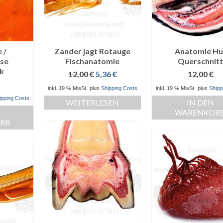
 /
Zander jagt Rotauge
Anatomie Hu
ose
Fischanatomie
Querschnit
k
Ursprünglicher
Aktueller
12,00
€
5,36
€
12,00
€
Preis
Preis
inkl. 19 % MwSt.
plus
Shipping Costs
inkl. 19 % MwSt.
plus
Shipp
war:
ist:
ipping Costs
WEITERLESEN
IN DEN
12,00 €
5,36 €.
WARENKOR
RB