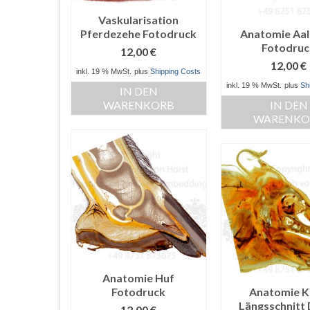
Vaskularisation
Pferdezehe Fotodruck
Anatomie Aal
Fotodruc
12,00
€
12,00
€
inkl. 19 % MwSt.
plus
Shipping Costs
inkl. 19 % MwSt.
plus
Sh
IN DEN
WARENKORB
IN DEN
WARENKO
Anatomie Huf
Fotodruck
Anatomie K
Längsschnitt
12,00
€