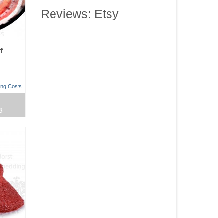
Reviews: Etsy
f
t
ing Costs
B