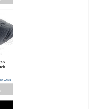
B
gan
uck
ing Costs
B