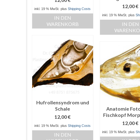
12,00
€
inkl. 19 % MwSt.
plus
Shipping Costs
inkl. 19 % MwSt.
plus
Sh
IN DEN
WARENKORB
IN DEN
WARENKO
Hufrollensyndrom und
Schale
Anatomie Fot
Fischkopf Morp
12,00
€
12,00
€
inkl. 19 % MwSt.
plus
Shipping Costs
inkl. 19 % MwSt.
plus
Sh
IN DEN