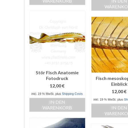
WARENKORB
IN DEN
WARENKO
Stör Fisch Anatomie
Fotodruck
Fisch mesosko
Einblick
12,00
€
12,00
€
inkl. 19 % MwSt.
plus
Shipping Costs
inkl. 19 % MwSt.
plus
Sh
IN DEN
WARENKORB
IN DEN
WARENKO