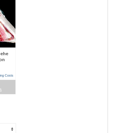
rehe
on
ing Costs
B