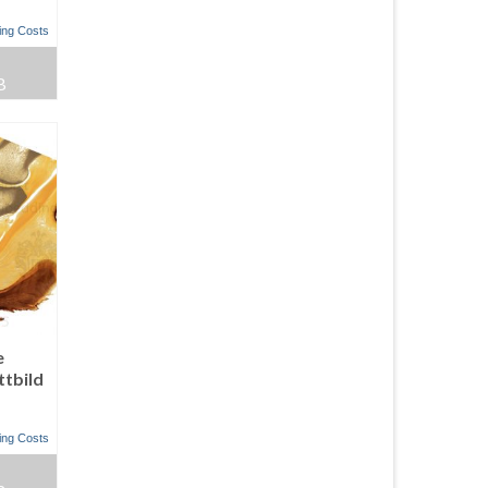
ing Costs
B
e
ttbild
ing Costs