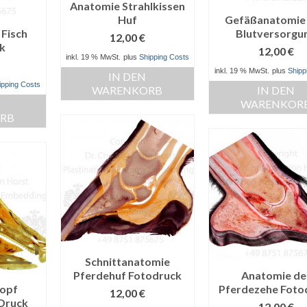
Anatomie Strahlkissen
Huf
Gefäßanatomie
 Fisch
Blutversorgu
12,00
€
k
12,00
€
inkl. 19 % MwSt.
plus
Shipping Costs
inkl. 19 % MwSt.
plus
Shipp
IN DEN
ipping Costs
WARENKORB
IN DEN
WARENKOR
RB
Schnittanatomie
Pferdehuf Fotodruck
Anatomie de
opf
Pferdezehe Foto
12,00
€
 Druck
12,00
€