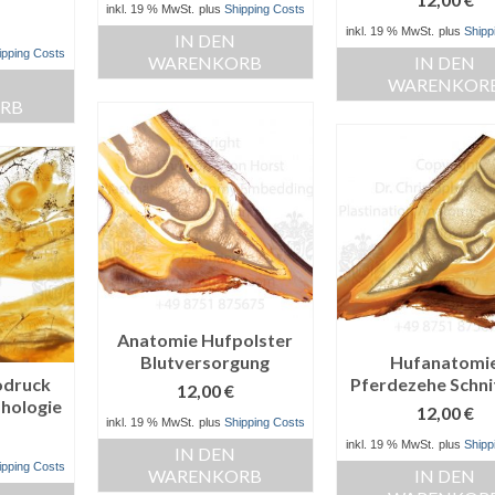
inkl. 19 % MwSt.
plus
Shipping Costs
inkl. 19 % MwSt.
plus
Shipp
IN DEN
ipping Costs
WARENKORB
IN DEN
WARENKOR
RB
Anatomie Hufpolster
Blutversorgung
Hufanatomi
odruck
Pferdezehe Schni
12,00
€
hologie
12,00
€
inkl. 19 % MwSt.
plus
Shipping Costs
inkl. 19 % MwSt.
plus
Shipp
IN DEN
ipping Costs
WARENKORB
IN DEN