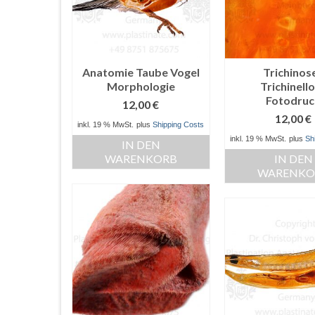
Anatomie Taube Vogel
Trichinose
Morphologie
Trichinell
Fotodruc
12,00
€
12,00
€
inkl. 19 % MwSt.
plus
Shipping Costs
inkl. 19 % MwSt.
plus
Sh
IN DEN
WARENKORB
IN DEN
WARENKO