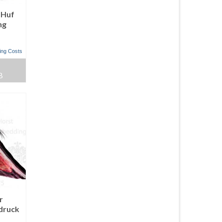
 Huf
ng
ing Costs
B
r
druck