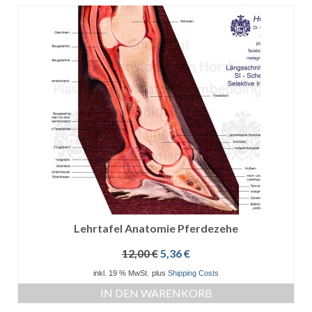
Lehrtafel Anatomie Pferdezehe
Ursprünglicher
Aktueller
12,00
€
5,36
€
Preis
Preis
inkl. 19 % MwSt.
plus
Shipping Costs
war:
ist:
IN DEN WARENKORB
12,00 €
5,36 €.