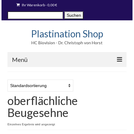
Ihr Warenkorb
-
0,00
€
Suche
Suchen
nach:
Plastination Shop
HC Biovision - Dr. Christoph von Horst
Menü
Techniken
Fotodrucke
oberflächliche
Stücke auf Lager
Beugesehne
Blog
Sprache:
Einzelnes Ergebnis wird angezeigt