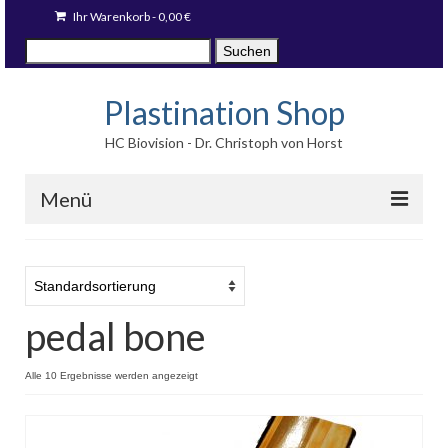
Ihr Warenkorb
-
0,00
€
Suche
Suchen
nach:
Plastination Shop
HC Biovision - Dr. Christoph von Horst
Menü
Techniken
Fotodrucke
pedal bone
Stücke auf Lager
Blog
Alle 10 Ergebnisse werden angezeigt
Sprache: