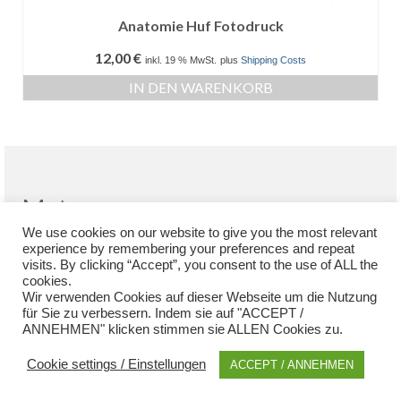
Anatomie Huf Fotodruck
12,00
€
inkl. 19 % MwSt.
plus
Shipping Costs
IN DEN WARENKORB
Meta
We use cookies on our website to give you the most relevant
Registrieren
experience by remembering your preferences and repeat
Anmelden
visits. By clicking “Accept”, you consent to the use of ALL the
Eintrags-Feed
cookies.
Wir verwenden Cookies auf dieser Webseite um die Nutzung
Kommentar-Feed
für Sie zu verbessern. Indem sie auf "ACCEPT /
WordPress.org
ANNEHMEN" klicken stimmen sie ALLEN Cookies zu.
Cookie settings / Einstellungen
ACCEPT / ANNEHMEN
Datenschutzerklärung
Impressum
Widerrufsrecht
AGB
© 2026 Dr. Christoph von Horst