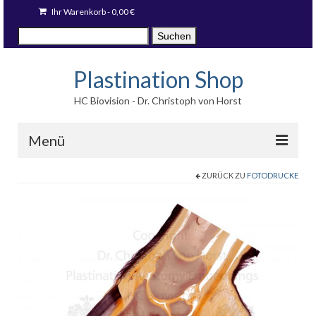
Ihr Warenkorb
-
0,00
€
Suche
Suchen
nach:
Plastination Shop
HC Biovision - Dr. Christoph von Horst
Menü
ZURÜCK ZU
FOTODRUCKE
Techniken
Fotodrucke
Stücke auf Lager
Blog
Sprache: